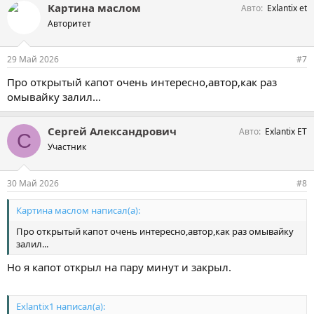
Картина маслом
Авто
Exlantix et
п
а
Авторитет
т
и
и
29 Май 2026
#7
:
Про открытый капот очень интересно,автор,как раз
омывайку залил...
Сергей Александрович
Авто
Exlantix ET
С
Участник
30 Май 2026
#8
Картина маслом написал(а):
Про открытый капот очень интересно,автор,как раз омывайку
залил...
Но я капот открыл на пару минут и закрыл.
Exlantix1 написал(а):