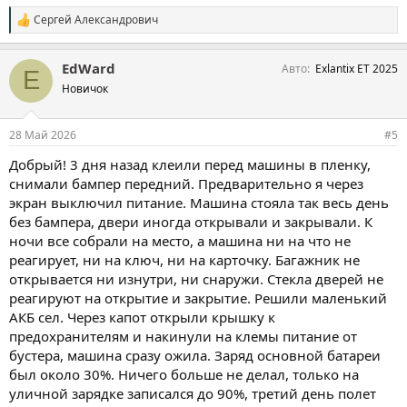
Сергей Александрович
С
и
м
EdWard
Авто
Exlantix ET 2025
п
E
а
Новичок
т
и
и
28 Май 2026
#5
:
Добрый! 3 дня назад клеили перед машины в пленку,
снимали бампер передний. Предварительно я через
экран выключил питание. Машина стояла так весь день
без бампера, двери иногда открывали и закрывали. К
ночи все собрали на место, а машина ни на что не
реагирует, ни на ключ, ни на карточку. Багажник не
открывается ни изнутри, ни снаружи. Стекла дверей не
реагируют на открытие и закрытие. Решили маленький
АКБ сел. Через капот открыли крышку к
предохранителям и накинули на клемы питание от
бустера, машина сразу ожила. Заряд основной батареи
был около 30%. Ничего больше не делал, только на
уличной зарядке записался до 90%, третий день полет