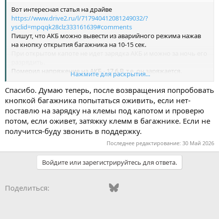
Вот интересная статья на драйве
https://www.drive2.ru/l/717940412081249032/?
ysclid=mpqqk28clz333161639#comments
Пишут, что АКБ можно вывести из аварийного режима нажав
на кнопку открытия багажника на 10-15 сек.
При открытом капоте не идет зарядка АКБ и можно за ночь его
разрядить.
Померил напряжение на АКБ - 17,6 В, т.е. он заряжается.
Нажмите для раскрытия...
P.S. Я всегда закрываю машину на ночь.
Спасибо. Думаю теперь, после возвращения попробовать
кнопкой багажника попытаться оживить, если нет-
поставлю на зарядку на клемы под капотом и проверю
потом, если оживет, затяжку клемм в багажнике. Если не
получится-буду звонить в поддержку.
Последнее редактирование:
30 Май 2026
Войдите или зарегистрируйтесь для ответа.
Vkontakte
Odnoklassniki
Mail.ru
Bluesky
WhatsApp
Telegram
Электронная
Ссылка
Поделиться: