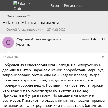
Вход
Регистрация
Электроника ET
Exlantix ET окирпичился.
А
Д
Сергей Александрович
27 Май 2026
в
а
т
т
Сергей Александрович
Авто
Exlantix ET
С
о
а
Участник
р
н
т
а
е
ч
27 Май 2026
#1
м
а
ы
л
Собрался из Севастополя ехать сегодня в Белоруссию и
а
дальше в Питер. Заранее с женой проработали маршрут,
забронировали гостиницы на 2 недели вперед. Вчера
приехал с короткой поездки, долил омывайки, все
проверил собрал вещи. Поставил, как обычно, в гараже
от станции на отсроченную по времени зарядку.
Приходим в 4 утра в гараж. Но машина на ключ не
реагирует. Пистолет не отдает, питание с педали тормоза
не включает, электродоводчики не работают, багажник