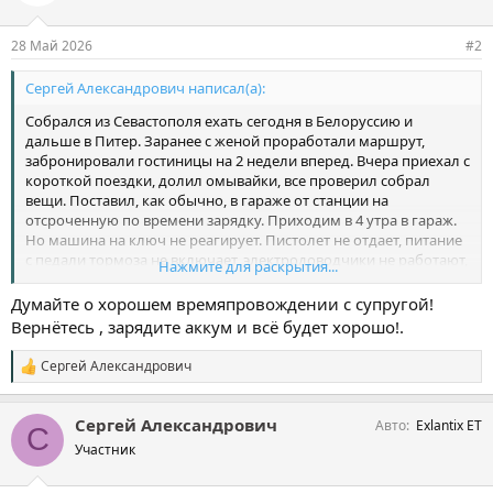
28 Май 2026
#2
Сергей Александрович написал(а):
Собрался из Севастополя ехать сегодня в Белоруссию и
дальше в Питер. Заранее с женой проработали маршрут,
забронировали гостиницы на 2 недели вперед. Вчера приехал с
короткой поездки, долил омывайки, все проверил собрал
вещи. Поставил, как обычно, в гараже от станции на
отсроченную по времени зарядку. Приходим в 4 утра в гараж.
Но машина на ключ не реагирует. Пистолет не отдает, питание
с педали тормоза не включает, электродоводчики не работают,
Нажмите для раскрытия...
багажник не открывается. Походил минут 10 вокруг. Отключил
автоматом зарядную станцию, переложили вещи в стоящий
Думайте о хорошем времяпровождении с супругой!
рядом Монжаро и поехали на нем. Так и остался Exlantix в
Вернётесь , зарядите аккум и всё будет хорошо!.
гараже с торчащим пистолетом и приоткрытыми дверями.
Иначе, если бы я остался и начал разбираться, посыпалась вся
Сергей Александрович
С
поездка.
и
Пока ехал по Тавриде под взлетающие ракеты ПВО, немного
м
расстройство по поводу машины прошло.
Сергей Александрович
Авто
Exlantix ET
п
С
Разбираться буду, когда приеду. Единственная версия, которая
а
Участник
пришла в голову, так это то, что сел маленький аккум. Пока я
т
собирал машину, открывал раз 5-6 багажник, двери, бардачок,
и