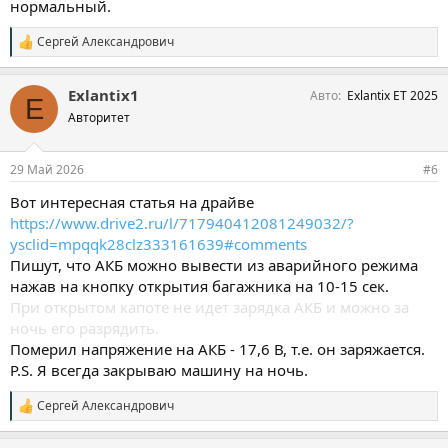
нормальный.
Сергей Александрович
С
и
м
Exlantix1
Авто
Exlantix ET 2025
п
E
а
Авторитет
т
и
и
29 Май 2026
#6
:
Вот интересная статья на драйве
https://www.drive2.ru/l/717940412081249032/?
ysclid=mpqqk28clz333161639#comments
Пишут, что АКБ можно вывести из аварийного режима
нажав на кнопку открытия багажника на 10-15 сек.
При открытом капоте не идет зарядка АКБ и можно за
ночь его разрядить.
Померил напряжение на АКБ - 17,6 В, т.е. он заряжается.
P.S. Я всегда закрываю машину на ночь.
Сергей Александрович
С
и
м