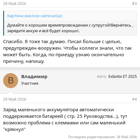
и
при открытии которого каждый раз прихожидось включать
28 Май 2026
#3
:
питание, а вместе с ним климат, кондей...А до этого было пару
коротких поездок. Возможно аккум разрядился и отказался
Картина маслом написал(а):
включать питание. Но сообщений никаких не было. У кого есть
какие мысли. О чем думать в путешествии помимо
Думайте о хорошем времяпровождении с супругой!Вернётесь ,
путешествия?
зарядите аккум и всё будет хорошо!.
Спасибо. Я тоже так думаю. Писал больше с целью,
предупрежден-вооружен. Чтобы коллеги знали, что так
может быть. Когда, по-приезду узнаю окончательно
причину, напишу.
Владимир
Авто
Exlantix ET 2025
В
Участник
28 Май 2026
#4
Заряд маленького аккумулятора автоматически
поддерживается батареей ( стр. 25 Руководства...), тут
возможно проблема с клеммами или сам маленький
"крякнул"
Последнее редактирование:
28 Май 2026