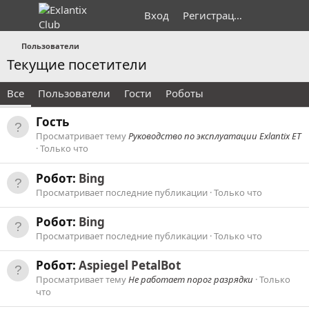
Вход
Регистрация
Пользователи
Текущие посетители
Все
Пользователи
Гости
Роботы
Гость
Просматривает тему
Руководство по эксплуатации Exlantix ET
Только что
Робот:
Bing
Просматривает последние публикации
Только что
Робот:
Bing
Просматривает последние публикации
Только что
Робот:
Aspiegel PetalBot
Просматривает тему
Не работает порог разрядки
Только
что