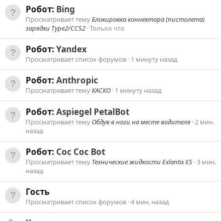
Робот:
Bing
Просматривает тему
Блокировка коннектора (пистолета)
зарядки Type2/CCS2
Только что
Робот:
Yandex
Просматривает список форумов
1 минуту назад
Робот:
Anthropic
Просматривает тему
КАСКО
1 минуту назад
Робот:
Aspiegel PetalBot
Просматривает тему
Обдув в ноги на месте водителя
2 мин.
назад
Робот:
Coc Coc Bot
Просматривает тему
Технические жидкости Exlantix ES
3 мин.
назад
Гость
Просматривает список форумов
4 мин. назад