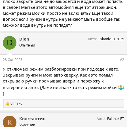
плохо закрыть она не до закроется и вода может попасть
в салон! Мытье этого автомобиля еще тот аттракцион,
может режим мойки просто не включать? Еще такой
вопрос если ручки внутрь не уезжают мыть вообще так
можно? вода внутрь не попадет?
Djon
Авто
Exlantix ET 2025
D
Опытный
28 Окт 2025
#2
Я отключаю режим разблокировки при подходе к авто.
Закрываю ручки и мою авто сверху. Как авто помыл
открываю ручки промываю двери и перехожу к
вытеранию авто. (Даже не знал что есть режим мойки
)
dima76
С
и
м
Константин
Авто
Exlantix ET
п
К
а
Участник