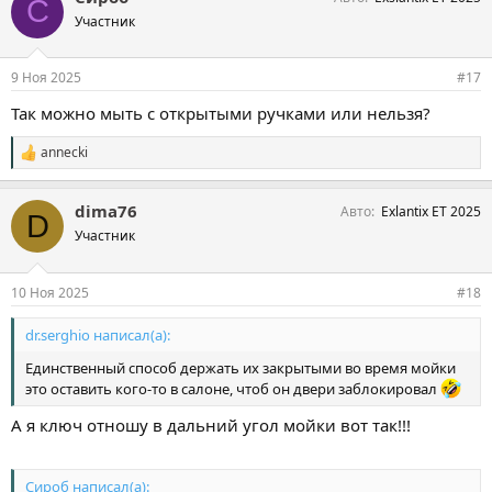
С
Участник
9 Ноя 2025
#17
Так можно мыть с открытыми ручками или нельзя?
annecki
С
и
м
dima76
Авто
Exlantix ET 2025
п
D
а
Участник
т
и
и
10 Ноя 2025
#18
:
dr.serghio написал(а):
Единственный способ держать их закрытыми во время мойки
это оставить кого-то в салоне, чтоб он двери заблокировал
А я ключ отношу в дальний угол мойки вот так!!!
Сироб написал(а):