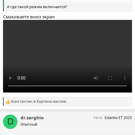
А где такой режим включается?
Смахиваете вниз экран
Константин
и
Картина маслом
С
и
м
dr.serghio
Авто
Exlantix ET 2025
п
D
а
Опытный
т
и