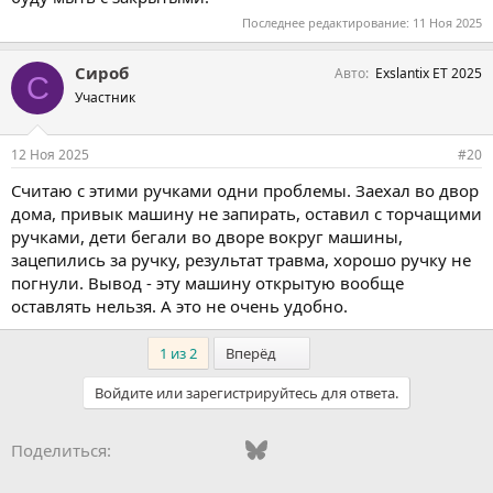
Последнее редактирование:
11 Ноя 2025
Сироб
Авто
Exslantix ET 2025
С
Участник
12 Ноя 2025
#20
Считаю с этими ручками одни проблемы. Заехал во двор
дома, привык машину не запирать, оставил с торчащими
ручками, дети бегали во дворе вокруг машины,
зацепились за ручку, результат травма, хорошо ручку не
погнули. Вывод - эту машину открытую вообще
оставлять нельзя. А это не очень удобно.
Последний
1 из 2
Вперёд
Войдите или зарегистрируйтесь для ответа.
Vkontakte
Odnoklassniki
Mail.ru
Bluesky
WhatsApp
Telegram
Электронная
Ссылка
Поделиться: