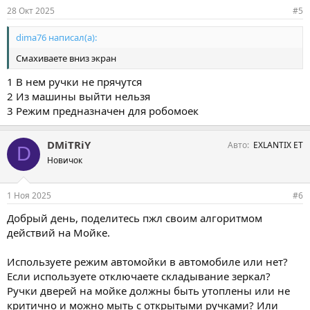
и
28 Окт 2025
#5
:
dima76 написал(а):
Смахиваете вниз экран
1 В нем ручки не прячутся
2 Из машины выйти нельзя
3 Режим предназначен для робомоек
DMiTRiY
Авто
EXLANTIX ET
D
Новичок
1 Ноя 2025
#6
Добрый день, поделитесь пжл своим алгоритмом
действий на Мойке.
Используете режим автомойки в автомобиле или нет?
Если используете отключаете складывание зеркал?
Ручки дверей на мойке должны быть утоплены или не
критично и можно мыть с открытыми ручками? Или