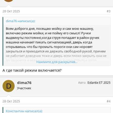
т
и
и
28 Окт 2025
#3
:
dima76 написал(а):
Всем доброго дня, посещаю мойку и сам мою машину,
включаю режим мойки, и не пойму его смысл! Ручки
выдвинуты постоянно,когда струя попадает в район ручек
машина начинает пикать сигнализацией, дверь когда
открываешь что бы промыть пороги они сам норовят
закрыться и приходится их держать свободной рукой, причем
не работает доводчик тоже и дверь если плохо закрыть она не
до закроется и вода может попасть в салон! Мытье этого
Нажмите для раскрытия...
автомобиля еще тот аттракцион, может режим мойки просто
не включать? Еще такой вопрос если ручки внутрь не уезжают
А где такой режим включается?
мыть вообще так можно? вода внутрь не попадет?
dima76
Авто
Exlantix ET 2025
D
Участник
28 Окт 2025
#4
Константин написал(а):