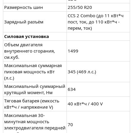
Размерность шин
255/50 R20
CCS 2 Combo (до 11 кВт*ч
Зарядный разъём
пост, ток, до 110 кВт*ч -
перем, ток)
Силовая установка
Объем двигателя
внутреннего сгорания,
1499
см.куб.
Максимальная суммарная
пиковая мощность кВт
345 (469 л.с.)
(л.с.)
Максимальный суммарный
634
крутящий момент, Нм
Тяговая батарея (емкость
40 кВт*ч / 400 V
кВт*ч / напряжение V)
Максимальная 30-
минутная мощность
70
электродвигателя передней