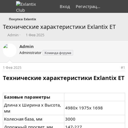
Вход
Регистрация
Покупка Exlantix
Технические характеристики Exlantix ET
А
Д
Admin
1 Фев 2025
в
а
т
т
Admin
о
а
Administrator
Команда форума
р
н
т
а
е
ч
1 Фев 2025
#1
м
а
ы
л
Технические характеристики Exlantix ET​
а
Базовые параметры
Длина х Ширина х Высота,
4980х 1975х 1698
мм
Колесная база, мм
3000
Дорожный просвет, мм
147-227