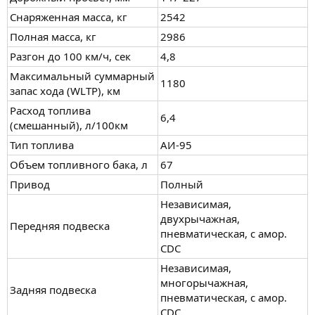
Снаряженная масса, кг
2542
Полная масса, кг
2986
Разгон до 100 км/ч, сек
4,8
Максимальный суммарный
1180
запас хода (WLTP), км
Расход топлива
6,4
(смешанный), л/100км
Тип топлива
АИ-95
Объем топливного бака, л
67
Привод
Полный
Независимая,
двухрычажная,
Передняя подвеска
пневматическая, с амор.
CDC
Независимая,
многорычажная,
Задняя подвеска
пневматическая, с амор.
CDC