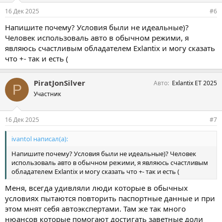
Финиш
16 Дек 2025
#6
Режим поездки: комфорт, спорт
приоритет ДВС
Напишите почему? Условия были не идеальные)?
Время в пути 1 час 22 минуты
Человек использоваль авто в обычном режими, я
Пробег 161,1 км
являюсь счастливым обладателем Exlantix и могу сказать
средний расход энергии 8,1 квт.ч/100 км
что +- так и есть (
средний расход топлива 9,3 л/100 км.
остаток заряда батареи 22 км
остаток топлива на 318 км
PiratJonSilver
Авто
Exlantix ET 2025
итого после поездки остаток энергии на 340 км
P
Проехал 161 км - энергии ушло на 313 км
Участник
16 Дек 2025
#7
ivantol написал(а):
Напишите почему? Условия были не идеальные)? Человек
использоваль авто в обычном режими, я являюсь счастливым
обладателем Exlantix и могу сказать что +- так и есть (
Меня, всегда удивляли люди которые в обычных
условиях пытаются повторить паспортные данные и при
этом мнят себя автоэкспертами. Там же так много
нюансов которые помогают достигать заветные доли