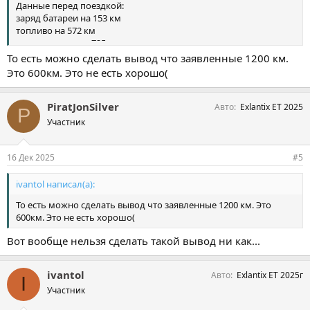
Данные перед поездкой:
заряд батареи на 153 км
топливо на 572 км
всего энергии на 725 км
Финиш
То есть можно сделать вывод что заявленные 1200 км.
данные поездки:
Это 600км. Это не есть хорошо(
режим комфорт
приоритет ДВС
время в пути 23 минуты
PiratJonSilver
Авто
Exlantix ET 2025
P
пробег 18,4 км.
Участник
средний расход энергии 23,9 квт.ч/100 км
средний расход топлива 4,0 л/100 км.
остаток заряда батареи 126 км
16 Дек 2025
#5
остаток топлива на 569 км
итого после поездки остаток энергии на 695 км
ivantol написал(а):
Проехал 18,4 км - энергии ушло на 30 км
То есть можно сделать вывод что заявленные 1200 км. Это
Поездка 2
600км. Это не есть хорошо(
Анапа - Краснодар
Вот вообще нельзя сделать такой вывод ни как...
Старт
Температура воздуха +2
Данные перед поездкой:
ivantol
Авто
Exlantix ET 2025г
I
заряд батареи на 77 км
Участник
топлива на 576 км
всего энергии на 653 км