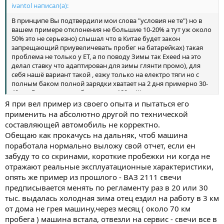
ivantol написал(а):
Вот предыдущая машина у меня была Skoda Kodiaq
прекрасный экономичный автомобиль для своих размеров
В принципе Вы подтвердили мои слова "условия не те") но в
Так вот по трассе (паспортный расход 6,4) я вкатывал ее в 6,9 это
вашем примере отклонения не большие 10-20% а тут уж около
при относительно равномерном движении на круизе со
50% это не серьезно) слышал что в Китае будет закон
скоростью 100 км/ч на протяжении порядка 300 км
запрещающий приувеличевать пробег на батарейках) такая
В среднем при загородном режиме езды от заправки до
проблема не только у ET, а по поводу Зимы так Exeed на это
заправки она могла проехать 720-760 км, но например ближе к
делал ставку что адаптирован для зимы глянти промо), для
ТО когда маслице подуставшее уже как не старайся 680-720
себя нашё вариант такой , езжу только на електро тяги но с
км.... а если еще и бензин попался "не свежий" так вообще из
полным баком полной зарядки хватает на 2 дня примерно 30-
650 не выкатишься...
40 км. В день , это как бы тоже не 180км))) но ладно, если еще и
есть разетка не дорогая то получается экономно ,на экспрес
Я при вел пример из своего опыта и пытаться его
Я вот планирую на своем ET до НГ скататься на дальняк
зарятки за 40мин. 700р. 100% в день получается 350р. Но это на
применить на абсолютно другой по технической
посмотреть его поведение не дороге и получить хоть какую то
экспресс зарядки 19р. За Кв.
составляющей автомобиль не корректно.
статистику... а может и до Казани махну... там дорога хорошая.
Обещаю как прокачусь на дальняк, чтоб машина
Но зимой как ни крути я думаю из 800-900 км выкатиться не
получится. Опять же кто как "педалирует"
поработала нормально выложу свой отчет, если ен
забуду то со скринами, короткие пробежки ни когда не
отражают реальные эксплуатационные характеристики,
опять же пример из прошлого - ВАЗ 2111 свечи
предписывается менять по регламенту раз в 20 или 30
тыс. выдалась холодная зима отец ездил на работу в 3 км
от дома не грея машину,через месяц ( около 70 км
пробега ) машина встала, отвезли на сервис - свечи все в