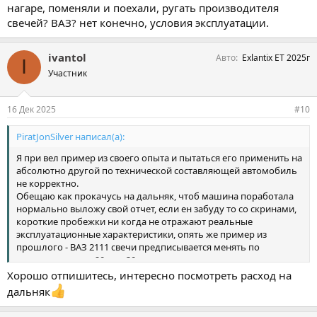
нагаре, поменяли и поехали, ругать производителя
свечей? ВАЗ? нет конечно, условия эксплуатации.
ivantol
Авто
Exlantix ET 2025г
I
Участник
16 Дек 2025
#10
PiratJonSilver написал(а):
Я при вел пример из своего опыта и пытаться его применить на
абсолютно другой по технической составляющей автомобиль
не корректно.
Обещаю как прокачусь на дальняк, чтоб машина поработала
нормально выложу свой отчет, если ен забуду то со скринами,
короткие пробежки ни когда не отражают реальные
эксплуатационные характеристики, опять же пример из
прошлого - ВАЗ 2111 свечи предписывается менять по
регламенту раз в 20 или 30 тыс. выдалась холодная зима отец
ездил на работу в 3 км от дома не грея машину,через месяц (
Хорошо отпишитесь, интересно посмотреть расход на
около 70 км пробега ) машина встала, отвезли на сервис - свечи
дальняк
все в нагаре, поменяли и поехали, ругать производителя
свечей? ВАЗ? нет конечно, условия эксплуатации.