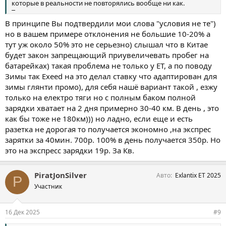
которые в реальности не повторялись вообще ни как.
Тоже самое и с расходом топлива, ну как машина вкатиться в
заявленный расход при низкой температуре? Все жидкости
В принципе Вы подтвердили мои слова "условия не те")
густые, давление в колесах не равномерное в начале движения
но в вашем примере отклонения не большие 10-20% а
и прочие факторы. И потом проехать 18 км и заявить что
тут уж около 50% это не серьезно) слышал что в Китае
энергии ушло на 30 км и отсюда сделать вывод что машины
будет закон запрещающий приувеличевать пробег на
будет хватать на 600 км не правильно, зависимость расхода
батарейках) такая проблема не только у ET, а по поводу
топлива/энергии совсем не линейная.
Зимы так Exeed на это делал ставку что адаптирован для
ну вот ради интереса посмотрите
зимы глянти промо), для себя нашё вариант такой , езжу
ЕS 1486 км и ET 1361 км
только на електро тяги но с полным баком полной
зарядки хватает на 2 дня примерно 30-40 км. В день , это
как бы тоже не 180км))) но ладно, если еще и есть
разетка не дорогая то получается экономно ,на экспрес
зарятки за 40мин. 700р. 100% в день получается 350р. Но
это на экспресс зарядки 19р. За Кв.
PiratJonSilver
Авто
Exlantix ET 2025
P
Участник
16 Дек 2025
#9