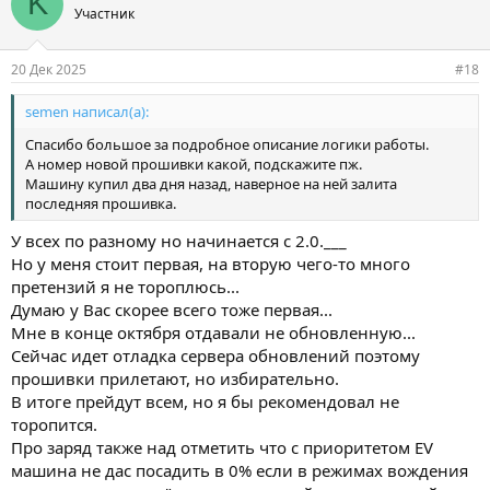
K
Участник
20 Дек 2025
#18
semen написал(а):
Спасибо большое за подробное описание логики работы.
А номер новой прошивки какой, подскажите пж.
Машину купил два дня назад, наверное на ней залита
последняя прошивка.
У всех по разному но начинается с 2.0.___
Но у меня стоит первая, на вторую чего-то много
претензий я не тороплюсь...
Думаю у Вас скорее всего тоже первая...
Мне в конце октября отдавали не обновленную...
Сейчас идет отладка сервера обновлений поэтому
прошивки прилетают, но избирательно.
В итоге прейдут всем, но я бы рекомендовал не
торопится.
Про заряд также над отметить что с приоритетом EV
машина не дас посадить в 0% если в режимах вождения