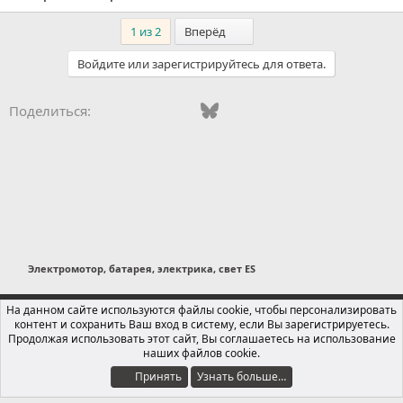
Последний
1 из 2
Вперёд
Войдите или зарегистрируйтесь для ответа.
Vkontakte
Odnoklassniki
Mail.ru
Bluesky
WhatsApp
Telegram
Электронная
Поделиться:
Электромотор, батарея, электрика, свет ES
Russian (RU)
На данном сайте используются файлы cookie, чтобы персонализировать
контент и сохранить Ваш вход в систему, если Вы зарегистрируетесь.
Обратная связь
Условия и правила
Продолжая использовать этот сайт, Вы соглашаетесь на использование
Политика конфиденциальности
Помощь
Главная
R
наших файлов cookie.
S
S
Принять
Узнать больше…
®
Локализация от xenForo.Info