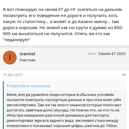
Я вот планирую на своем ET до НГ скататься на дальняк
посмотреть его поведение не дороге и получить хоть
какую то статистику... а может и до Казани махну... там
дорога хорошая. Но зимой как ни крути я думаю из 800-
900 км выкатиться не получится. Опять же кто как
"педалирует"
ivantol
Авто
Exlantix ET 2025г
I
Участник
16 Дек 2025
#8
PiratJonSilver написал(а):
Меня, всегда удивляли люди которые в обычных условиях
пытаются повторить паспортные данные и при этом мнят себя
автоэкспертами. Там же так много нюансов которые помогают
достигать заветные доли секунды. Не помню кто, но кто-то из
VAGа при измерении разгонной динамики для паспорта
демонтировал зеркала заднего вида, заклеивал стыки между
элементами и показывал хорошие цифры, разгона до 100км,