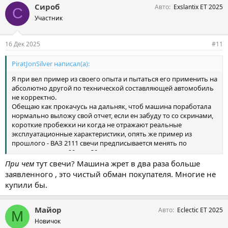
Сироб
Авто
Exslantix ET 2025
С
Участник
16 Дек 2025
#11
PiratJonSilver написал(а):
Я при вел пример из своего опыта и пытаться его применить на
абсолютно другой по технической составляющей автомобиль
не корректно.
Обещаю как прокачусь на дальняк, чтоб машина поработала
нормально выложу свой отчет, если ен забуду то со скринами,
короткие пробежки ни когда не отражают реальные
эксплуатационные характеристики, опять же пример из
прошлого - ВАЗ 2111 свечи предписывается менять по
регламенту раз в 20 или 30 тыс. выдалась холодная зима отец
ездил на работу в 3 км от дома не грея машину,через месяц (
При чем
тут свечи? Машина жрет в два раза больше
около 70 км пробега ) машина встала, отвезли на сервис - свечи
заявленного , это чистый обман покупателя. Многие не
все в нагаре, поменяли и поехали, ругать производителя
купили бы.
свечей? ВАЗ? нет конечно, условия эксплуатации.
Майор
Авто
Eclectic ET 2025
М
Новичок