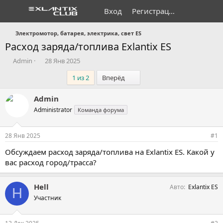
Вход
Регистрация
Электромотор, батарея, электрика, свет ES
Расход заряда/топлива Exlantix ES
А
Д
Admin
28 Янв 2025
в
а
Последний
1 из 2
Вперёд
т
т
о
а
р
н
Admin
т
а
Administrator
Команда форума
е
ч
м
а
ы
л
28 Янв 2025
#1
а
Обсуждаем расход заряда/топлива на Exlantix ES. Какой у
вас расход город/трасса?
Hell
Авто
Exlantix ES
H
Участник