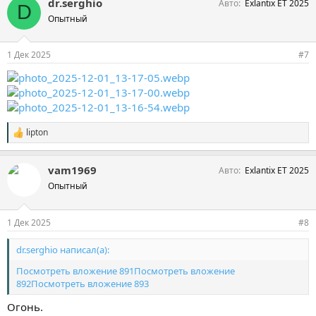
dr.serghio
Авто
Exlantix ET 2025
D
Опытный
1 Дек 2025
#7
lipton
С
и
м
vam1969
Авто
Exlantix ET 2025
п
а
Опытный
т
и
и
1 Дек 2025
#8
:
dr.serghio написал(а):
Посмотреть вложение 891
Посмотреть вложение
892
Посмотреть вложение 893
Огонь.