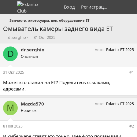
Вход
Регистрация
Запчасти, аксессуары, доп. оборудование ET
Омыватель камеры заднего вида ET
А
Д
dr.serghio
31 Окт 2025
в
а
т
т
dr.serghio
Авто
Exlantix ET 2025
D
о
а
Опытный
р
н
т
а
е
ч
31 Окт 2025
#1
м
а
ы
л
Может кто ставил на ET? Поделитесь ссылками,
а
адресами.
Mazda570
Авто
Exlantix ET 2025
M
Новичок
8 Ноя 2025
#2
В Киберкаре ставят это точно, мне фото показывали.