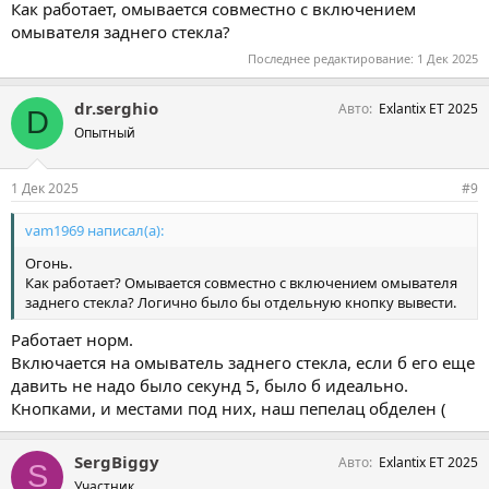
Как работает, омывается совместно с включением
омывателя заднего стекла?
Последнее редактирование:
1 Дек 2025
dr.serghio
Авто
Exlantix ET 2025
D
Опытный
1 Дек 2025
#9
vam1969 написал(а):
Огонь.
Как работает? Омывается совместно с включением омывателя
заднего стекла? Логично было бы отдельную кнопку вывести.
Работает норм.
Включается на омыватель заднего стекла, если б его еще
давить не надо было секунд 5, было б идеально.
Кнопками, и местами под них, наш пепелац обделен (
SergBiggy
Авто
Exlantix ET 2025
S
Участник