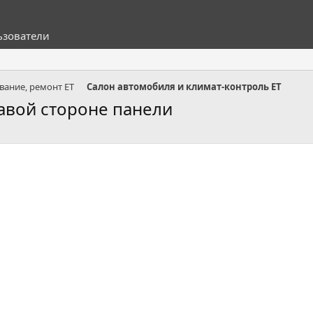
ьзователи
вание, ремонт ET
Салон автомобиля и климат-контроль ET
авой стороне панели