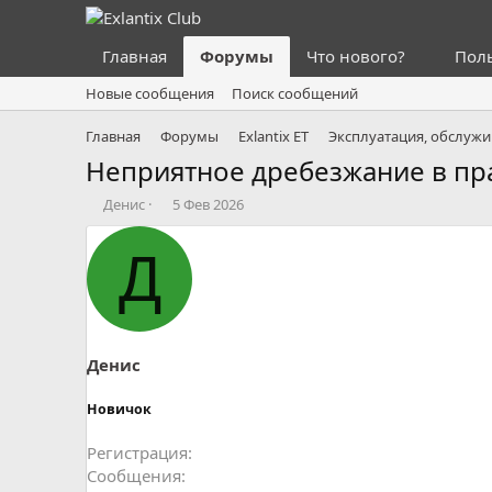
Главная
Форумы
Что нового?
Пол
Новые сообщения
Поиск сообщений
Главная
Форумы
Exlantix ET
Эксплуатация, обслужи
Неприятное дребезжание в пр
А
Д
Денис
5 Фев 2026
в
а
т
т
Д
о
а
р
н
т
а
е
ч
м
а
ы
л
Денис
а
Новичок
Регистрация
Сообщения