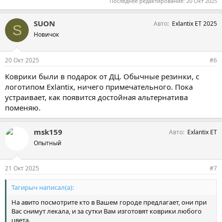
105,9 KB · Просмотры: 187
Последнее редактирование:
20 Окт 2025
SUON
Авто
Exlantix ET 2025
S
Новичок
20 Окт 2025
#6
Коврики были в подарок от ДЦ. Обычные резинки, с
логотипом Exlantix, ничего примечательного. Пока
устраивает, как появится достойная альтернатива
поменяю.
msk159
Авто
Exlantix ET
Опытный
21 Окт 2025
#7
Тагирыч написал(а):
На авито посмотрите кто в Вашем городе предлагает, они при
Вас снимут лекала, и за сутки Вам изготовят коврики любого
цвета.