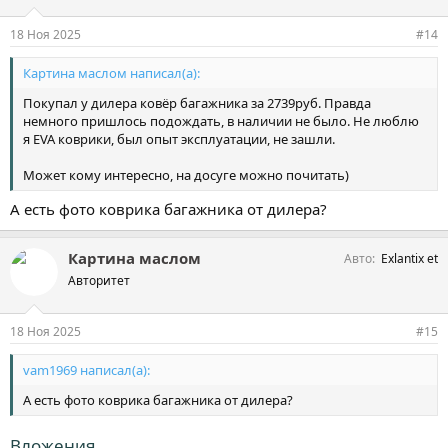
и
и
18 Ноя 2025
#14
:
Картина маслом написал(а):
Покупал у дилера ковёр багажника за 2739руб. Правда
немного пришлось подождать, в наличии не было. Не люблю
я EVA коврики, был опыт эксплуатации, не зашли.
Может кому интересно, на досуге можно почитать)
А есть фото коврика багажника от дилера?
Картина маслом
Авто
Exlantix et
Авторитет
18 Ноя 2025
#15
vam1969 написал(а):
А есть фото коврика багажника от дилера?
Вложения