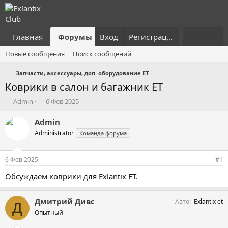
Главная
Форумы
Вход
Что нового?
Регистрация
Пользовател
Новые сообщения
Поиск сообщений
Запчасти, аксессуары, доп. оборудование ET
Коврики в салон и багажник ET
А
Д
Admin
6 Фев 2025
в
а
т
т
Admin
о
а
Administrator
Команда форума
р
н
т
а
е
ч
6 Фев 2025
#1
м
а
ы
л
Обсуждаем коврики для Exlantix ET.
а
Дмитрий Дивс
Авто
Exlantix et
Д
Опытный