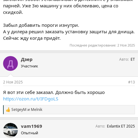
парней. Уже 3ю машину у них обклеиваю, цена со
скидкой.
Забыл добавить пороги изнутри.
А у дилера решил заказать установку защиты для днища.
Сейчас жду когда придёт.
Последнее редактирование:
2 Ноя 2025
Дзер
Авто
ЕТ
Д
Участник
2 Ноя 2025
#13
Я вот эти себе заказал. Должно быть хорошо
https://ozon.ru/t/IFDgoLS
SetgeyM
и
Melnik
С
и
м
vam1969
Авто
Exlantix ET 2025
п
а
Опытный
т