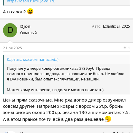
https://ozon.ru/t/QoVdHrE
А в салон?
Djon
Авто
Exlantix ET 2025
D
Опытный
2 Ноя 2025
#11
Картина маслом написал(а):
Покупал у дилера ковёр багажника за 2739руб. Правда
немного пришлось подождать, в наличии не было. Не люблю
я EVA коврики, был опыт эксплуатации, не зашли.
Может кому интересно, на досуге можно почитать)
Цены прям сказочные. Мне ряд допов дилер озвучивал
совсем другие. Например ковры с ворсом 25т.р. бронь
зоны рисков около 200т.р. резина 130 а шиномонтаж 7.5.
А в этом прайсе почти всё в два раза дешевле