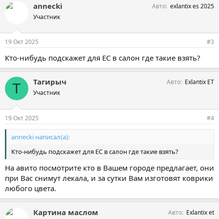
annecki
Авто
exlantix es 2025
п
а
Участник
т
и
и
19 Окт 2025
#3
:
Кто-нибудь подскажет для ЕС в салон где такие взять?
Тагирыч
Авто
Exlantix ET
Т
Участник
19 Окт 2025
#4
annecki написал(а):
Кто-нибудь подскажет для ЕС в салон где такие взять?
На авито посмотрите кто в Вашем городе предлагает, они
при Вас снимут лекала, и за сутки Вам изготовят коврики
любого цвета.
Картина маслом
Авто
Exlantix et