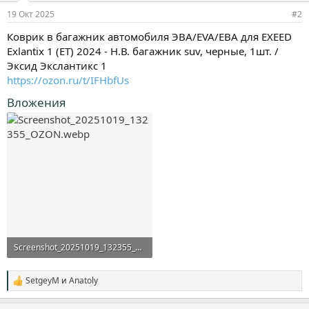
19 Окт 2025
#2
Коврик в багажник автомобиля ЭВА/EVA/ЕВА для EXEED
Exlantix 1 (ET) 2024 - Н.В. багажник suv, черные, 1шт. /
Эксид Экслантикс 1
https://ozon.ru/t/IFHbfUs
Вложения
Screenshot_20251019_132355_OZON.webp
223,3 KB · Просмотры: 81
SetgeyM
и
Anatoly
С
и
м