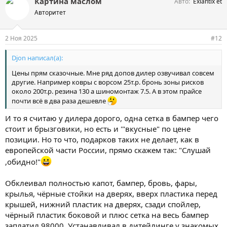
Картина маслом
Авто
Exlantix et
Авторитет
2 Ноя 2025
#12
Djon написал(а):
Цены прям сказочные. Мне ряд допов дилер озвучивал совсем
другие. Например ковры с ворсом 25т.р. бронь зоны рисков
около 200т.р. резина 130 а шиномонтаж 7.5. А в этом прайсе
почти всё в два раза дешевле
И то я считаю у дилера дорого, одна сетка в бампер чего
стоит и брызговики, но есть и '"вкусные" по цене
позиции. Но то что, подарков таких не делает, как в
европейской части России, прямо скажем так: "Слушай
,обидно!"
Обклеивал полностью капот, бампер, бровь, фары,
крылья, чёрные стойки на дверях, вверх пластика перед
крышей, нижний пластик на дверях, сзади спойлер,
чёрный пластик боковой и плюс сетка на весь бампер
заплатил 98000. Устанавливал в дитейлинге у знакомых