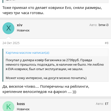
Тоже приехал кто делает коврики Evo, сняли размеры,
через три часа готовы.
xiv
Авто
bmw i3
X
Новичок
24 Окт 2025
#8
Картина маслом написал(а):
Покупал у дилера ковёр багажника за 2739руб. Правда
немного пришлось подождать, в наличии не было. Не люблю
я EVA коврики, был опыт эксплуатации, не зашли.
Может кому интересно, на досуге можно почитать)
Да, веселое чтиво…. Поперечины на рейлинги,
крепление велосипедов на фаркоп …. )))
koss
Авто
ET
K
Новичок