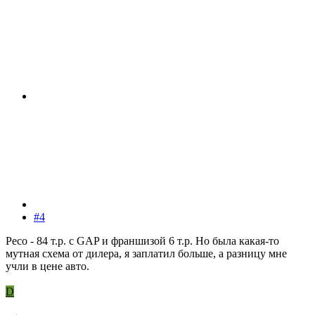
#4
Ресо - 84 т.р. с GAP и франшизой 6 т.р. Но была какая-то
мутная схема от дилера, я заплатил больше, а разницу мне
учли в цене авто.
D