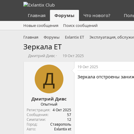
Главная
Форумы
Что нового?
Пол
Новые сообщения
Поиск сообщений
Главная
Форумы
Exlantix ET
Эксплуатация, обслужи
Зеркала ET
А
Д
Дмитрий Дивс
19 Окт 2025
в
а
т
т
19 Окт 2025
о
а
Д
Зеркала отстроены занижа
р
н
т
а
е
ч
м
а
Дмитрий Дивс
ы
л
а
Опытный
Регистрация
4 Окт 2025
Сообщения
57
Симпатии
12
Город
Ставрополь
Авто
Exlantix et