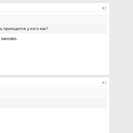
#2
 приходится, у кого как?
 заново.
#3