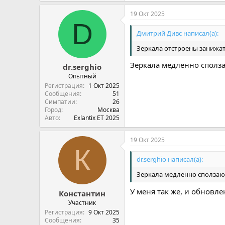
19 Окт 2025
D
Дмитрий Дивс написал(а):
Зеркала отстроены занижать
Зеркала медленно сполза
dr.serghio
Опытный
Регистрация
1 Окт 2025
Сообщения
51
Симпатии
26
Город
Москва
Авто
Exlantix ET 2025
19 Окт 2025
К
dr.serghio написал(а):
Зеркала медленно сползают
У меня так же, и обновл
Константин
Участник
Регистрация
9 Окт 2025
Сообщения
35