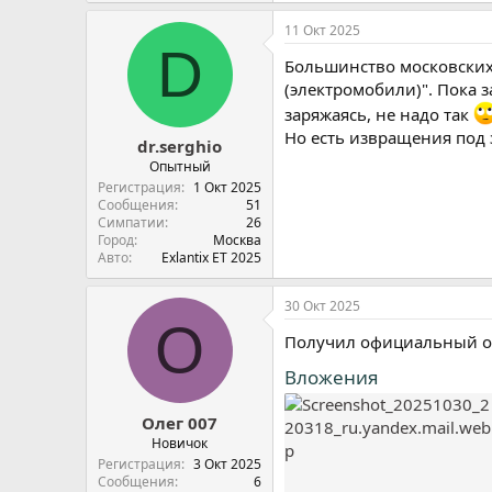
11 Окт 2025
D
Большинство московских
(электромобили)". Пока з
заряжаясь, не надо так
Но есть извращения под з
dr.serghio
Опытный
Регистрация
1 Окт 2025
Сообщения
51
Симпатии
26
Город
Москва
Авто
Exlantix ET 2025
30 Окт 2025
О
Получил официальный от
Вложения
Олег 007
Новичок
Регистрация
3 Окт 2025
Сообщения
6