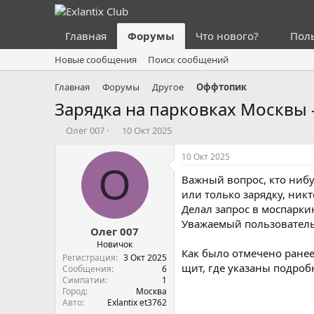
Главная
Форумы
Что нового?
Пол
Новые сообщения
Поиск сообщений
Главная
Форумы
Другое
Оффтопик
Зарядка на парковках Москвы 
А
Д
Олег 007
10 Окт 2025
в
а
т
т
10 Окт 2025
о
а
О
Важный вопрос, кто нибу
р
н
т
а
или только зарядку, никт
е
ч
Делал запрос в моспарки
м
а
Уважаемый пользователь
Олег 007
ы
л
а
Новичок
Как было отмечено ране
Регистрация
3 Окт 2025
щит, где указаны подроб
Сообщения
6
Симпатии
1
Город
Москва
Авто
Exlantix et3762