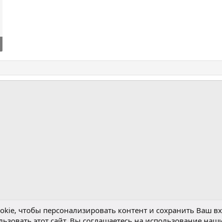
m
ктронная почта
kie, чтобы персонализировать контент и сохранить Ваш вхо
ьзовать этот сайт, Вы соглашаетесь на использование наши