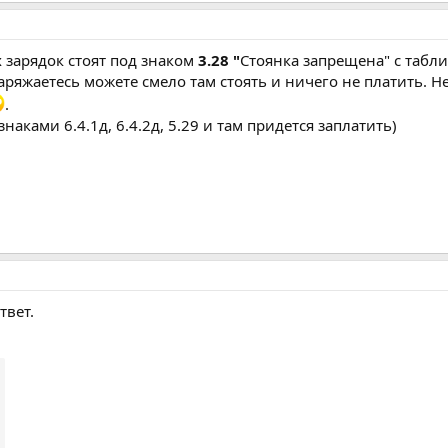
 зарядок стоят под знаком
3.28 "
Стоянка запрещена" с табл
аряжаетесь можете смело там стоять и ничего не платить. Н
.
наками 6.4.1д, 6.4.2д, 5.29 и там придется заплатить)
вет.