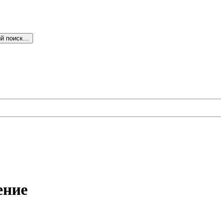
й поиск…
ение