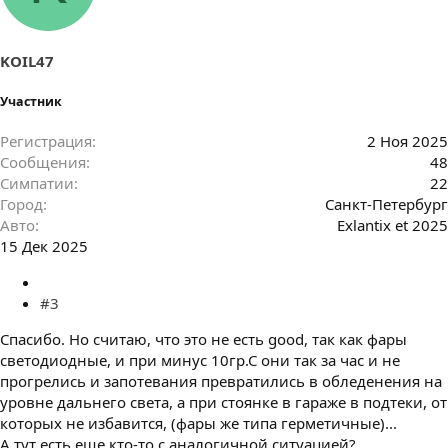
т
и
и
:
KOIL47
Участник
Регистрация
2 Ноя 2025
Сообщения
48
Симпатии
22
Город
Санкт-Петербург
Авто
Exlantix et 2025
15 Дек 2025
#3
Спасибо. Но считаю, что это не есть good, так как фары
светодиодные, и при минус 10гр.С они так за час и не
прогрелись и запотевания превратились в обледенения на
уровне дальнего света, а при стоянке в гараже в подтеки, от
которых не избавится, (фары же типа герметичные)...
А тут есть еще кто-то с аналогичной ситуацией?