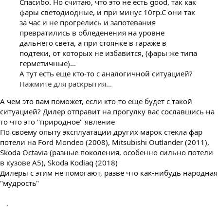
Спасибо. Но считаю, что это не есть good, так как
фары светодиодные, и при минус 10гр.С они так
за час и не прогрелись и запотевания
превратились в обледенения на уровне
дальнего света, а при стоянке в гараже в
подтеки, от которых не избавится, (фары же типа
герметичные)...
А тут есть еще кто-то с аналогичной ситуацией?
Нажмите для раскрытия...
А чем это вам поможет, если кто-то еще будет с такой
ситуацией? Дилер отправит на прогулку вас сославшись на
то что это "природное" явление
По своему опыту эксплуатации других марок стекла фар
потели на Ford Mondeo (2008), Mitsubishi Outlander (2011),
Skoda Octavia (разные поколения, особенно сильно потели
в кузове А5), Skoda Kodiaq (2018)
Дилеры с этим не помогают, разве что как-нибудь народная
"мудрость"