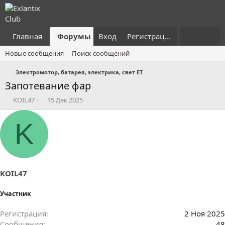
Главная
Форумы
Вход
Что нового?
Регистрация
Пользовател
Новые сообщения
Поиск сообщений
Электромотор, батарея, электрика, свет ET
Запотевание фар
А
Д
KOIL47
15 Дек 2025
в
а
т
т
K
о
а
р
н
т
а
е
ч
м
а
ы
л
KOIL47
а
Участник
Регистрация
2 Ноя 2025
Сообщения
48