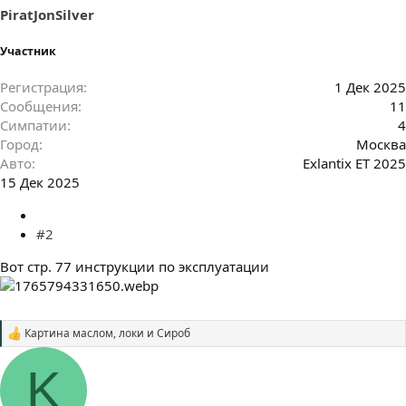
PiratJonSilver
Участник
Регистрация
1 Дек 2025
Сообщения
11
Симпатии
4
Город
Москва
Авто
Exlantix ET 2025
15 Дек 2025
#2
Вот стр. 77 инструкции по эксплуатации
Картина маслом
,
локи
и
Сироб
С
и
м
K
п
а