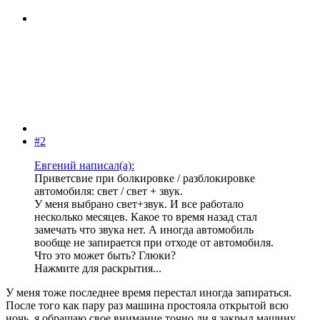
#2
Евгений написал(а):
Приветсвие при болкировке / разблокировке
автомобиля: свет / свет + звук.
У меня выбрано свет+звук. И все работало
несколько месяцев. Какое то время назад стал
замечать что звука нет. А иногда автомобиль
вообще не запирается при отходе от автомобиля.
Что это может быть? Глюки?
Нажмите для раскрытия...
У меня тоже последнее время перестал иногда запираться.
После того как пару раз машина простояла открытой всю
ночь, я обращаю свое внимание точно ли я закрыл машину.