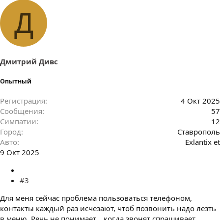
и
м
Д
п
а
т
и
и
:
Дмитрий Дивс
Опытный
Регистрация
4 Окт 2025
Сообщения
57
Симпатии
12
Город
Ставрополь
Авто
Exlantix et
9 Окт 2025
#3
Для меня сейчас проблема пользоваться телефоном,
контакты каждый раз исчезают, чтоб позвонить надо лезть
в меню. Речь не понимает... когда звонят спрашивает