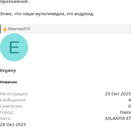
приложений.
Знаю, что наше мультимедиа, это андроид.
Shturman575
С
и
м
E
п
а
т
и
и
:
Evgeny
Новичок
Регистрация
25 Окт 2025
Сообщения
4
Симпатии
0
Город
Омск
Авто
EXLANTIX ET
28 Окт 2025