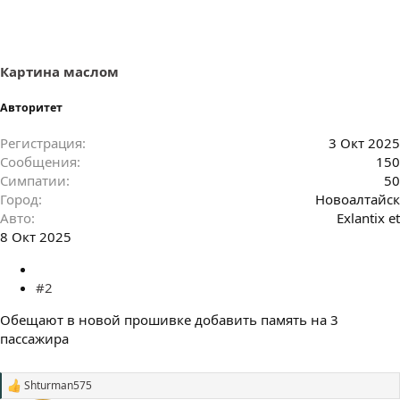
а
т
и
и
:
Картина маслом
Авторитет
Регистрация
3 Окт 2025
Сообщения
150
Симпатии
50
Город
Новоалтайск
Авто
Exlantix et
8 Окт 2025
#2
Обещают в новой прошивке добавить память на 3
пассажира
Shturman575
С