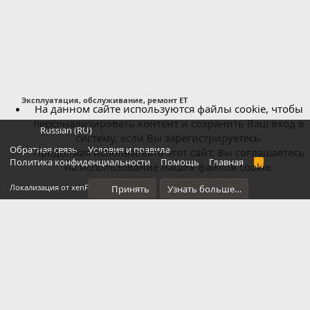
Эксплуатация, обслуживание, ремонт ET
На данном сайте используются файлы cookie, чтобы
персонализировать контент и сохранить Ваш вход в
Russian (RU)
систему, если Вы зарегистрируетесь.
Обратная связь
Условия и правила
Продолжая использовать этот сайт, Вы соглашаетесь
Политика конфиденциальности
Помощь
Главная
R
на использование наших файлов cookie.
S
S
®
Локализация от xenForo.Info
Принять
Узнать больше…