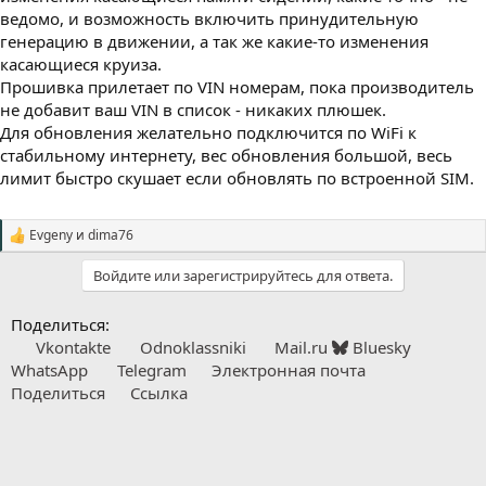
ведомо, и возможность включить принудительную
генерацию в движении, а так же какие-то изменения
касающиеся круиза.
Прошивка прилетает по VIN номерам, пока производитель
не добавит ваш VIN в список - никаких плюшек.
Для обновления желательно подключится по WiFi к
стабильному интернету, вес обновления большой, весь
лимит быстро скушает если обновлять по встроенной SIM.
Evgeny
и
dima76
С
и
Войдите или зарегистрируйтесь для ответа.
м
п
а
Поделиться:
т
Vkontakte
Odnoklassniki
Mail.ru
Bluesky
и
и
WhatsApp
Telegram
Электронная почта
:
Поделиться
Ссылка