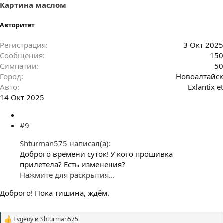
Картина маслом
Авторитет
Регистрация
3 Окт 2025
Сообщения
150
Симпатии
50
Город
Новоалтайск
Авто
Exlantix et
14 Окт 2025
#9
Shturman575 написал(а):
Доброго времени суток! У кого прошивка
прилетела? Есть изменения?
Нажмите для раскрытия...
Доброго! Пока тишина, ждём.
Evgeny
и
Shturman575
С