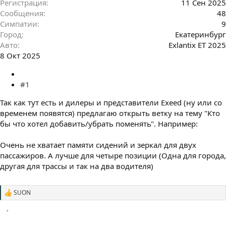
Регистрация
11 Сен 2025
Сообщения
48
Симпатии
9
Город
Екатеринбург
Авто
Exlantix ET 2025
8 Окт 2025
#1
Так как тут есть и дилеры и представители Exeed (ну или со
временем появятся) предлагаю открыть ветку на тему "Кто
бы что хотел добавить/убрать поменять". Например:
Очень не хватает памяти сидений и зеркал для двух
пассажиров. А лучше для четыре позиции (Одна для города,
другая для трассы и так на два водителя)
SUON
С
и
м
п