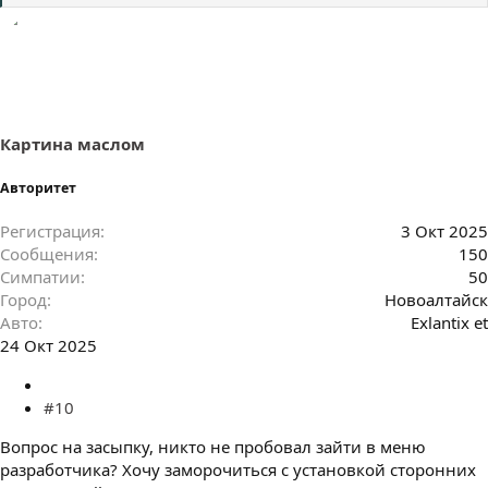
и
м
п
а
т
и
и
:
Картина маслом
Авторитет
Регистрация
3 Окт 2025
Сообщения
150
Симпатии
50
Город
Новоалтайск
Авто
Exlantix et
24 Окт 2025
#10
Вопрос на засыпку, никто не пробовал зайти в меню
разработчика? Хочу заморочиться с установкой сторонних