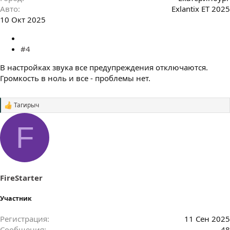
Авто
Exlantix ET 2025
10 Окт 2025
#4
В настройках звука все предупреждения отключаются.
Громкость в ноль и все - проблемы нет.
Тагирыч
С
и
м
F
п
а
т
и
и
:
FireStarter
Участник
Регистрация
11 Сен 2025
Сообщения
48