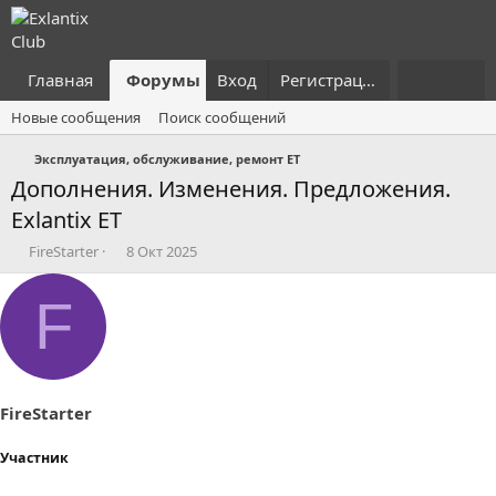
Главная
Форумы
Вход
Что нового?
Регистрация
Пользовател
Новые сообщения
Поиск сообщений
Эксплуатация, обслуживание, ремонт ET
Дополнения. Изменения. Предложения.
Exlantix ET
А
Д
FireStarter
8 Окт 2025
в
а
т
т
F
о
а
р
н
т
а
е
ч
м
а
ы
л
FireStarter
а
Участник