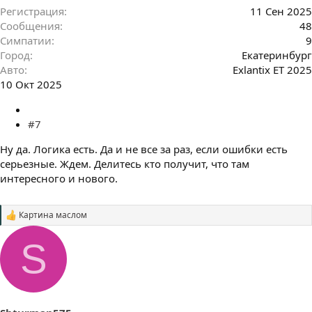
Регистрация
11 Сен 2025
Сообщения
48
Симпатии
9
Город
Екатеринбург
Авто
Exlantix ET 2025
10 Окт 2025
#7
Ну да. Логика есть. Да и не все за раз, если ошибки есть
серьезные. Ждем. Делитесь кто получит, что там
интересного и нового.
Картина маслом
С
и
м
S
п
а
т
и
и
: