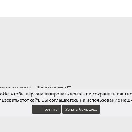
m
ктронная почта
вание, ремонт ET
Шины и диски ET
kie, чтобы персонализировать контент и сохранить Ваш вхо
ьзовать этот сайт, Вы соглашаетесь на использование наши
Обратная связь
Условия и правила
Принять
Узнать больше…