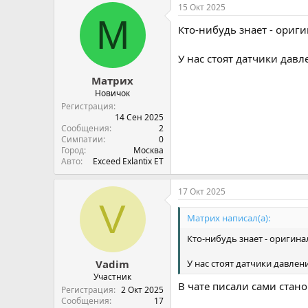
15 Окт 2025
М
Кто-нибудь знает - ори
У нас стоят датчики дав
Матрих
Новичок
Регистрация
14 Сен 2025
Сообщения
2
Симпатии
0
Город
Москва
Авто
Exceed Exlantix ET
17 Окт 2025
V
Матрих написал(а):
Кто-нибудь знает - оригин
У нас стоят датчики давлен
Vadim
Участник
В чате писали сами стано
Регистрация
2 Окт 2025
Сообщения
17