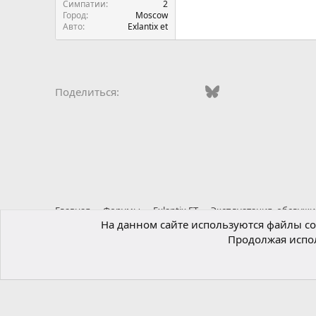
Симпатии
2
Город
Moscow
Авто
Exlantix et
Vkontakte
Odnoklassniki
Mail.ru
Bluesky
WhatsApp
Telegra
Эле
Поделиться:
Главная
Форумы
Exlantix ET
Эксплуатация, обслужи
На данном сайте используются файлы coo
Продолжая испол
Russian (RU)
®
Локализация от xenForo.Info