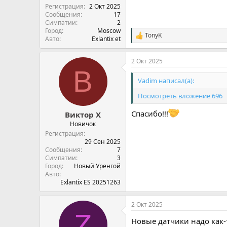
Регистрация
2 Окт 2025
Сообщения
17
Симпатии
2
Город
Moscow
TonyK
С
Авто
Exlantix et
и
м
2 Окт 2025
п
В
а
т
Vadim написал(а):
и
и
Посмотреть вложение 696
:
Спасибо!!!
Виктор Х
Новичок
Регистрация
29 Сен 2025
Сообщения
7
Симпатии
3
Город
Новый Уренгой
Авто
Exlantix ES 20251263
2 Окт 2025
Z
Новые датчики надо как-