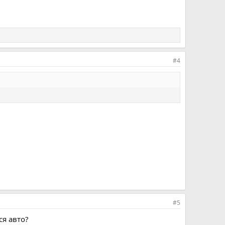
#4
#5
я авто?