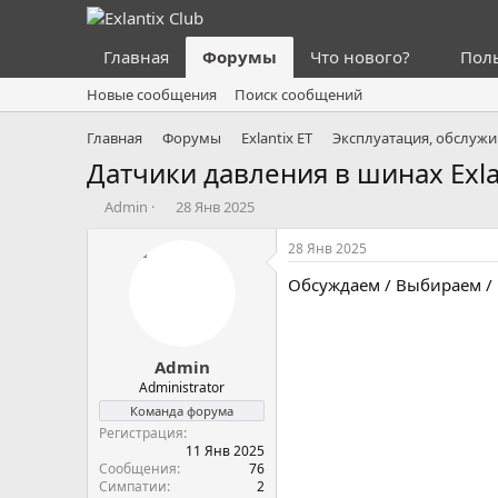
Главная
Форумы
Что нового?
Пол
Новые сообщения
Поиск сообщений
Главная
Форумы
Exlantix ET
Эксплуатация, обслужи
Датчики давления в шинах Exla
А
Д
Admin
28 Янв 2025
в
а
т
т
28 Янв 2025
о
а
Обсуждаем / Выбираем / 
р
н
т
а
е
ч
м
а
Admin
ы
л
а
Administrator
Команда форума
Регистрация
11 Янв 2025
Сообщения
76
Симпатии
2