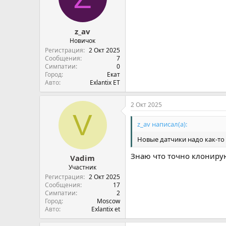
z_av
Новичок
Регистрация
2 Окт 2025
Сообщения
7
Симпатии
0
Город
Екат
Авто
Exlantix ET
2 Окт 2025
V
z_av написал(а):
Новые датчики надо как-то
Знаю что точно клониру
Vadim
Участник
Регистрация
2 Окт 2025
Сообщения
17
Симпатии
2
Город
Moscow
Авто
Exlantix et