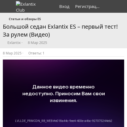
Вход
Регистрация
Статьи и обзоры ES
Большой седан Exlantix ES – первый тест!
За рулем (Видео)
А
Д
Exlantix
8 Мар 2025
в
а
т
т
8 Мар 2025
Ответы: 1
о
а
р
н
т
а
е
ч
м
а
ы
л
а