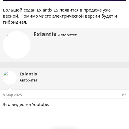
Большой седан Exlantix ES появится в продаже уже
весной. Помимо чисто электрической версии будет и
гибридная.
А
Exlantix
Авторитет
в
т
о
р
Exlantix
Авторитет
8 Мар 2025
#2
Это видео на Youtube: