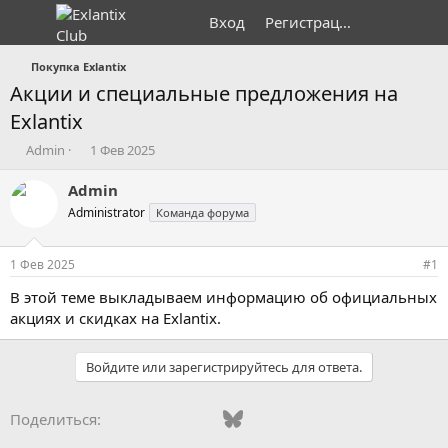
Вход
Регистрация
Покупка Exlantix
Акции и специальные предложения на
Exlantix
А
Д
Admin
1 Фев 2025
в
а
т
т
Admin
о
а
Administrator
Команда форума
р
н
т
а
е
ч
1 Фев 2025
#1
м
а
ы
л
В этой теме выкладываем информацию об официальных
а
акциях и скидках на Exlantix.
Войдите или зарегистрируйтесь для ответа.
Vkontakte
Odnoklassniki
Mail.ru
Bluesky
WhatsApp
Telegram
Электронная
Поделиться: