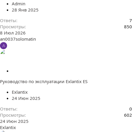
р
Admin
е
28 Янв 2025
п
л
Ответы
7
е
Просмотры
850
н
8 Июл 2026
о
an0037solomatin
A
З
а
Руководство по эксплуатации Exlantix ES
к
р
Exlantix
е
24 Июн 2025
п
л
Ответы
0
е
Просмотры
602
н
24 Июн 2025
о
Exlantix